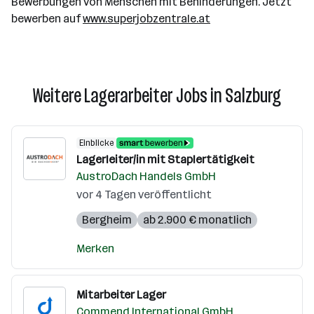
Bewerbungen von Menschen mit Behinderungen. Jetzt
bewerben auf
www.superjobzentrale.at
Weitere Lagerarbeiter Jobs in Salzburg
Einblicke
Lagerleiter/in mit Staplertätigkeit
AustroDach Handels GmbH
vor 4 Tagen veröffentlicht
Bergheim
ab 2.900 € monatlich
Merken
Mitarbeiter Lager
Commend International GmbH