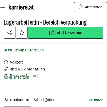
Zum
Anmelden
Seiteninhalt
springen
Lagerarbeiter:in - Bereich Verpackung
Jetzt bewerben
REWE Group Österreich
Vollzeit
ab 2.175 € monatlich
Berufserfahrung
Mehr anzeigen
Radstadt
Über das Unternehmen
Stelleninserat
Arbeitgeber
Drucken
10000+ Mitarbeiter*innen