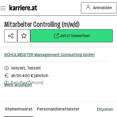
Zum
Anmelden
Seiteninhalt
springen
Mitarbeiter Controlling (m/w/d)
Jetzt bewerben
SCHULMEISTER Management Consulting GmbH
Vollzeit, Teilzeit
ab 50.400 € jährlich
Berufserfahrung
Mehr anzeigen
Wels
Über das Unternehmen
Stelleninserat
Personaldienstleister
Drucken
Wien