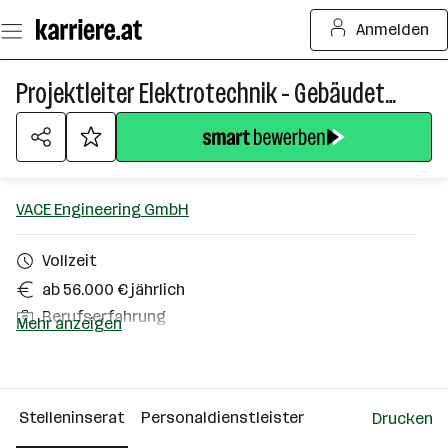
Zum
Anmelden
Seiteninhalt
springen
Projektleiter Elektrotechnik - Gebäudetechnik (w/m/d)
VACE Engineering GmbH
Vollzeit
ab 56.000 € jährlich
Berufserfahrung
Mehr anzeigen
Homeoffice möglich
Wien
Stelleninserat
Personaldienstleister
Drucken
Über das Unternehmen