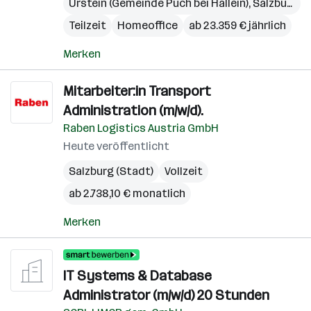
Urstein (Gemeinde Puch bei Hallein)
,
Salzburg
,
S
Teilzeit
Homeoffice
ab 23.359 € jährlich
Merken
Mitarbeiter:in Transport
Administration (m/w/d).
Raben Logistics Austria GmbH
Heute veröffentlicht
Salzburg (Stadt)
Vollzeit
ab 2.738,10 € monatlich
Merken
IT Systems & Database
Administrator (m/w/d) 20 Stunden