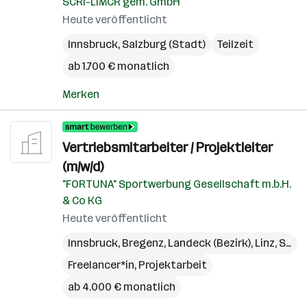
SCRI-LIMCR gem. GmbH
Heute veröffentlicht
Innsbruck
,
Salzburg (Stadt)
Teilzeit
ab 1.700 € monatlich
Merken
Vertriebsmitarbeiter / Projektleiter
(m/w/d)
"FORTUNA" Sportwerbung Gesellschaft m.b.H.
& Co KG
Heute veröffentlicht
Innsbruck
,
Bregenz
,
Landeck (Bezirk)
,
Linz
,
St. Pölten
Freelancer*in, Projektarbeit
ab 4.000 € monatlich