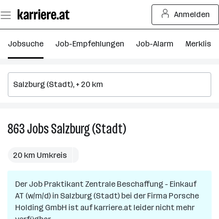
Zum
Anmelden
Seiteninhalt
springen
Jobsuche
Job-Empfehlungen
Job-Alarm
Merkliste
863
Jobs
Salzburg (Stadt)
863
Jobs
in
20 km Umkreis
Salzburg
(Stadt)
Der Job
Praktikant Zentrale Beschaffung - Einkauf
AT (w/m/d)
in
Salzburg (Stadt)
bei der Firma
Porsche
Holding GmbH
ist auf karriere.at leider nicht mehr