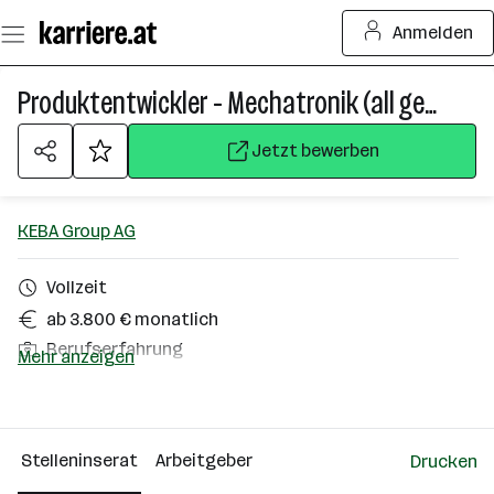
Zum
Anmelden
Seiteninhalt
springen
Produktentwickler - Mechatronik (all genders)
Jetzt bewerben
KEBA Group AG
Vollzeit
ab 3.800 € monatlich
Berufserfahrung
Mehr anzeigen
Homeoffice möglich
Linz
Stelleninserat
Arbeitgeber
Drucken
Über das Unternehmen