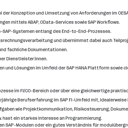
 bei der Konzeption und Umsetzung von Anforderungen im OES
ngen mittels ABAP, OData-Services sowie SAP Workflows.
on-SAP-Systemen entlang des End-to-End-Prozesses.
ngsrechnungsverarbeitung und übernimmst dabei auch Teilpro
e und fachliche Dokumentationen.
er Dienstleister:innen.
gien und Lösungen im Umfeld der SAP HANA Plattform sowie c
zesse im FI/CO-Bereich oder über eine gleichwertige praktis
hrjährige Berufserfahrung im SAP FI-Umfeld mit, idealerweis
gaben wie Projektkommunikation, Risikosteuerung, Dokument
. hast ein starkes Interesse an Programmierung.
eren SAP-Modulen oder ein gutes Verständnis für modulübergr