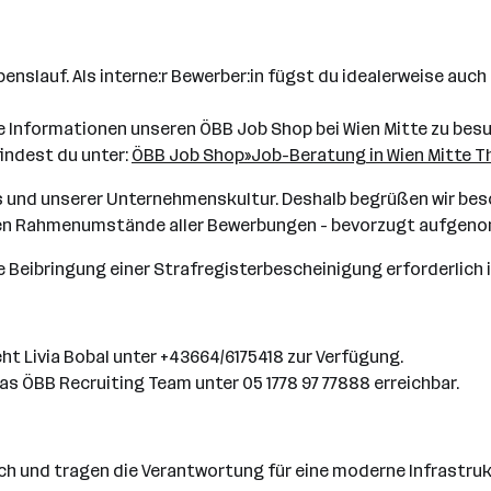
nslauf. Als interne:r Bewerber:in fügst du idealerweise auch
tere Informationen unseren ÖBB Job Shop bei Wien Mitte zu bes
findest du unter:
ÖBB Job Shop»Job-Beratung in Wien Mitte The
ges und unserer Unternehmenskultur. Deshalb begrüßen wir bes
anten Rahmenumstände aller Bewerbungen - bevorzugt aufgen
e Beibringung einer Strafregisterbescheinigung erforderlich i
ht Livia Bobal unter +43664/6175418 zur Verfügung.
s ÖBB Recruiting Team unter 05 1778 97 77888 erreichbar.
reich und tragen die Verantwortung für eine moderne Infrastr