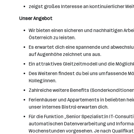
zeigst großes Interesse an kontinuierlicher W
Unser Angebot
Wir bieten einen sicheren und nachhaltigen Arbe
Österreich zu leisten.
Es erwartet dich eine spannende und abwechslun
auf Augenhöhe zeichnet uns aus.
Ein attraktives Gleitzeitmodell und die Möglich
Des Weiteren findest du bei uns umfassende Mög
Kolleg:innen.
Zahlreiche weitere Benefits (Sonderkonditionen
Ferienhäuser und Appartements in beliebten he
unser internes Bistro) erwarten dich.
Für die Funktion „Senior Spezialist:in IT-Consul
automatischen Datenverarbeitung und Informat
Wochenstunden vorgesehen. Je nach Qualifikati