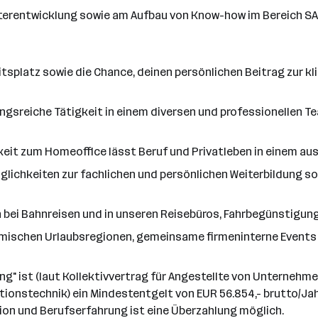
eiterentwicklung sowie am Aufbau von Know-how im Bereich SA
itsplatz sowie die Chance, deinen persönlichen Beitrag zur k
gsreiche Tätigkeit in einem diversen und professionellen Te
keit zum Homeoffice lässt Beruf und Privatleben in einem au
lichkeiten zur fachlichen und persönlichen Weiterbildung so
 bei Bahnreisen und in unseren Reisebüros, Fahrbegünstigung
imischen Urlaubsregionen, gemeinsame firmeninterne Events
ting" ist (laut Kollektivvertrag für Angestellte von Unternehm
ionstechnik) ein Mindestentgelt von EUR 56.854,- brutto/J
on und Berufserfahrung ist eine Überzahlung möglich.