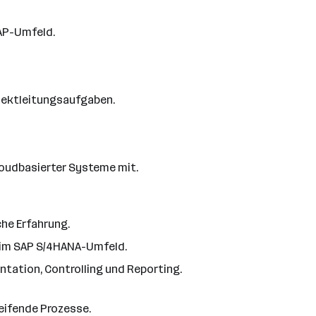
AP-Umfeld.
jektleitungsaufgaben.
loudbasierter Systeme mit.
che Erfahrung.
e im SAP S/4HANA-Umfeld.
ation, Controlling und Reporting.
eifende Prozesse.