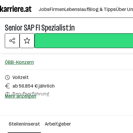
Zum
Jobs
Firmen
Lebenslauf
Blog & Tipps
Über U
Seiteninhalt
springen
Senior SAP FI Spezialist:in
ÖBB-Konzern
Vollzeit
ab 56.854 € jährlich
Berufserfahrung
Mehr anzeigen
Homeoffice möglich
Wien 2. Bezirk (Leopoldstadt)
Stelleninserat
Arbeitgeber
Über das Unternehmen