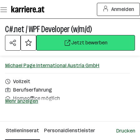
Zum
Anmelden
Seiteninhalt
springen
C#.net / WPF Developer (w/m/d)
Jetzt bewerben
Michael Page International Austria GmbH
Vollzeit
Berufserfahrung
Homeoffice möglich
Mehr anzeigen
Wien
Über das Unternehmen
Stelleninserat
Personaldienstleister
Drucken
Wien