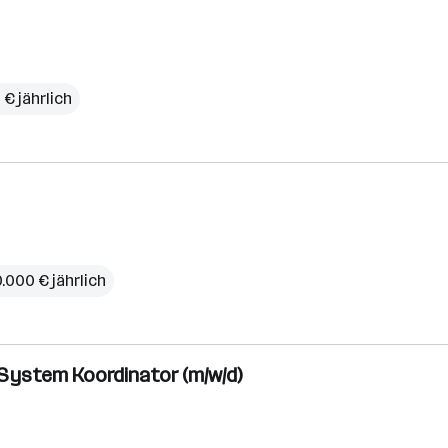
 € jährlich
.000 € jährlich
s System Koordinator (m/w/d)