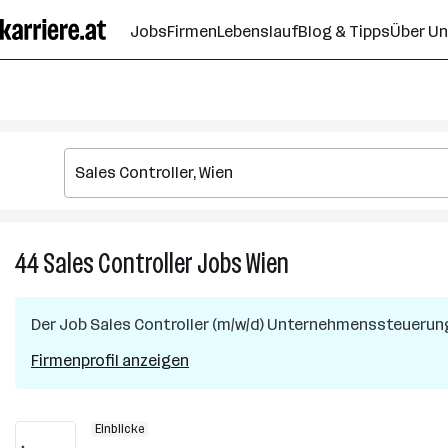
Zum
Jobs
Firmen
Lebenslauf
Blog & Tipps
Über U
Seiteninhalt
springen
44
Sales Controller
Jobs
Wien
44
Sales
Controller
Der Job
Sales Controller (m/w/d) Unternehmenssteuerun
Jobs
in
Firmenprofil anzeigen
Wien
Einblicke