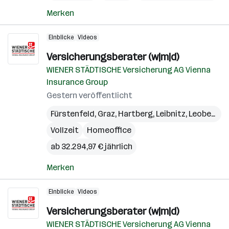
Merken
Einblicke
Videos
Versicherungsberater (w|m|d)
WIENER STÄDTISCHE Versicherung AG Vienna
Insurance Group
Gestern veröffentlicht
Fürstenfeld
,
Graz
,
Hartberg
,
Leibnitz
,
Leoben
,
Li
Vollzeit
Homeoffice
ab 32.294,97 € jährlich
Merken
Einblicke
Videos
Versicherungsberater (w|m|d)
WIENER STÄDTISCHE Versicherung AG Vienna