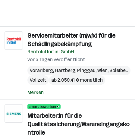
Servicemitarbeiter (m/w/x) für die
Schädlingsbekämpfung
Rentokil Initial GmbH
vor 5 Tagen veröffentlicht
Vorarlberg
,
Hartberg
,
Pinggau
,
Wien
,
Spielberg
,
S
Vollzeit
ab 2.059,41 € monatlich
Merken
Mitarbeiter:in für die
Qualitätssicherung/Wareneingangsko
ntrolle