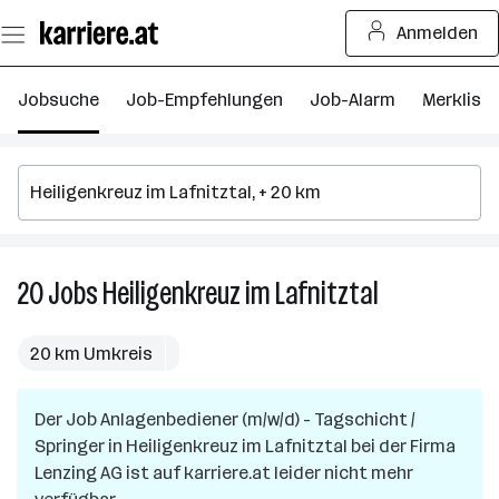
Zum
Anmelden
Seiteninhalt
springen
Jobsuche
Job-Empfehlungen
Job-Alarm
Merkliste
20
Jobs
Heiligenkreuz im Lafnitztal
20
Jobs
in
20 km Umkreis
Heiligenkreuz
im
Der Job
Anlagenbediener (m/w/d) - Tagschicht /
Lafnitztal
Springer
in
Heiligenkreuz im Lafnitztal
bei der Firma
Lenzing AG
ist auf karriere.at leider nicht mehr