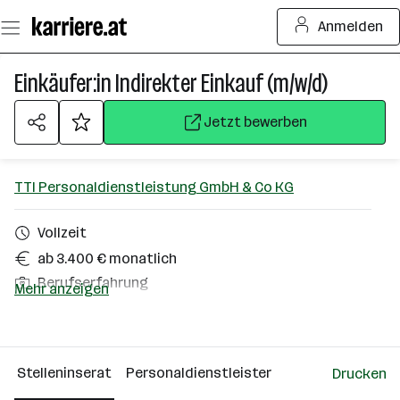
Zum
Anmelden
Seiteninhalt
springen
Einkäufer:in Indirekter Einkauf (m/w/d)
Jetzt bewerben
TTI Personaldienstleistung GmbH & Co KG
Vollzeit
ab 3.400 € monatlich
Berufserfahrung
Mehr anzeigen
Homeoffice möglich
Kirchdorf an der Krems
Stelleninserat
Personaldienstleister
Drucken
Über das Unternehmen