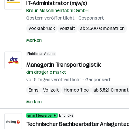
IT-Administrator (m/w/x)
Braun Maschinenfabrik GmbH
Gestern veröffentlicht
Gesponsert
Vöcklabruck
Vollzeit
ab 3.500 € monatlich
Merken
Einblicke
Videos
Manager:in Transportlogistik
dm drogerie markt
vor 5 Tagen veröffentlicht
Gesponsert
Enns
Vollzeit
Homeoffice
ab 5.521 € monat
Merken
Einblicke
Technischer Sachbearbeiter Anlagentec