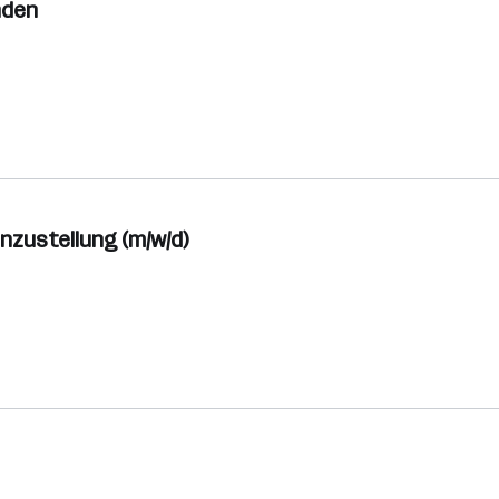
nden
nzustellung (m/w/d)