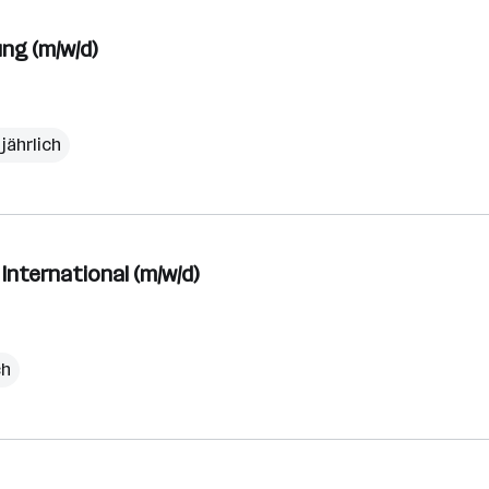
ng (m/w/d)
jährlich
International (m/w/d)
ch