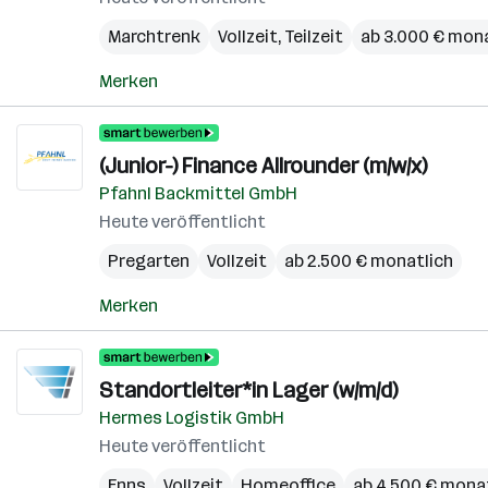
Marchtrenk
Vollzeit, Teilzeit
ab 3.000 € mona
Merken
(Junior-) Finance Allrounder (m/w/x)
Pfahnl Backmittel GmbH
Heute veröffentlicht
Pregarten
Vollzeit
ab 2.500 € monatlich
Merken
Standortleiter*in Lager (w/m/d)
Hermes Logistik GmbH
Heute veröffentlicht
Enns
Vollzeit
Homeoffice
ab 4.500 € mona