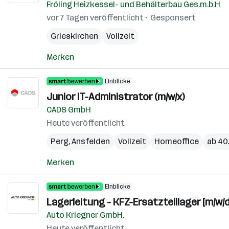
Fröling Heizkessel- und Behälterbau Ges.m.b.H
vor 7 Tagen veröffentlicht
Gesponsert
Grieskirchen
Vollzeit
Merken
Einblicke
Junior IT-Administrator (m/w/x)
CADS GmbH
Heute veröffentlicht
Perg
,
Ansfelden
Vollzeit
Homeoffice
ab 40.
Merken
Einblicke
Lagerleitung - KFZ-Ersatzteillager [m/w/d
Auto Kriegner GmbH.
Heute veröffentlicht