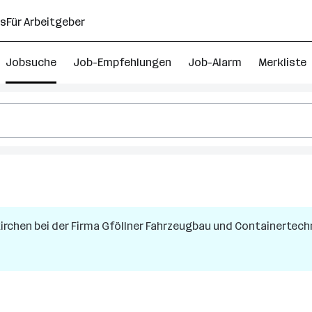
ns
Für Arbeitgeber
Jobsuche
Job-Empfehlungen
Job-Alarm
Merkliste
kirchen
bei der Firma
Gföllner Fahrzeugbau und Containertec
h