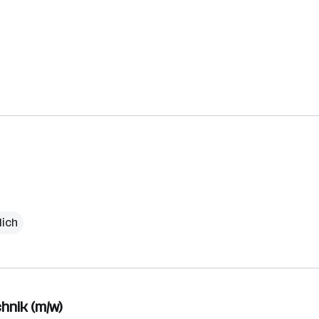
lich
hnik (m/w)