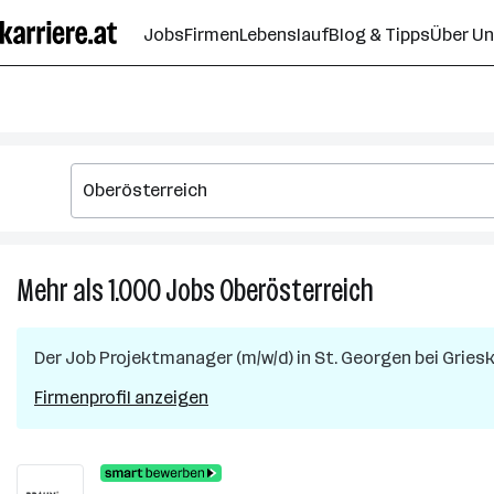
Zum
Jobs
Firmen
Lebenslauf
Blog & Tipps
Über U
Seiteninhalt
springen
Mehr als 1.000
Jobs
Oberösterreich
Mehr
als
1.000
Der Job
Projektmanager (m/w/d)
in
St. Georgen bei Gries
Jobs
in
Firmenprofil anzeigen
Oberösterreic