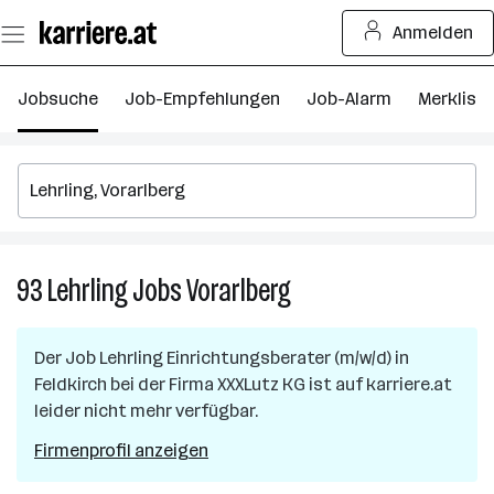
Zum
Anmelden
Seiteninhalt
springen
Jobsuche
Job-Empfehlungen
Job-Alarm
Merkliste
93
Lehrling
Jobs
Vorarlberg
93
Lehrling
Jobs
Der Job
Lehrling Einrichtungsberater (m/w/d)
in
in
Feldkirch
bei der Firma
XXXLutz KG
ist auf karriere.at
Vorarlberg
leider nicht mehr verfügbar.
Firmenprofil anzeigen