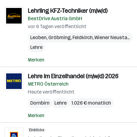
Lehrling KFZ-Techniker (m/w/d)
BestDrive Austria GmbH
vor 6 Tagen veröffentlicht
Leoben
,
Gröbming
,
Feldkirch
,
Wiener Neustadt
,
L
Lehre
Merken
Lehre im Einzelhandel (m/w/d) 2026
METRO Österreich
Heute veröffentlicht
Dornbirn
Lehre
1.026 € monatlich
Merken
Einblicke