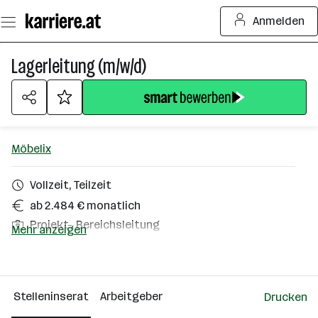
Zum
Anmelden
Seiteninhalt
springen
Lagerleitung (m/w/d)
Möbelix
Vollzeit, Teilzeit
ab 2.484 € monatlich
Projekt-, Bereichsleitung
Mehr anzeigen
Wels
Über das Unternehmen
Stelleninserat
Arbeitgeber
Drucken
501+ Mitarbeiter*innen