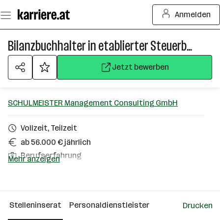
Zum
Anmelden
Seiteninhalt
springen
Bilanzbuchhalter in etablierter Steuerberatungskanzlei (m/w/d)
Jetzt bewerben
SCHULMEISTER Management Consulting GmbH
Vollzeit, Teilzeit
ab 56.000 € jährlich
Berufserfahrung
Mehr anzeigen
Hartberg-Fürstenfeld
Über das Unternehmen
Stelleninserat
Personaldienstleister
Drucken
Wien