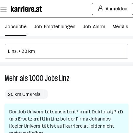
Zum
Anmelden
Seiteninhalt
springen
Jobsuche
Job-Empfehlungen
Job-Alarm
Merkliste
Mehr als 1.000
Jobs
Linz
Mehr
als
1.000
20 km Umkreis
Jobs
in
Der Job
Universitätsassistent*in mit Doktorat/Ph.D.
Linz
(als Ersatzkraft)
in
Linz
bei der Firma
Johannes
Kepler Universität
ist auf karriere.at leider nicht