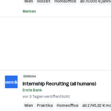
Wien
Vollzeit
Homeoffice
ab 70.000 € jährl
Merken
Einblicke
Internship Recruiting (all humans)
Erste Bank
vor 3 Tagen veröffentlicht
Wien
Praktika
Homeoffice
ab 2.745,32 € m