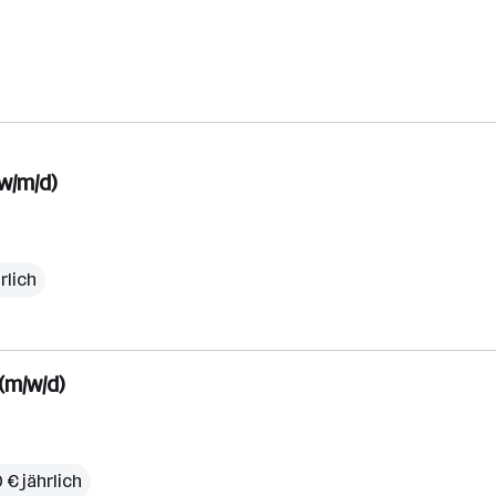
w/m/d)
rlich
(m/w/d)
 € jährlich