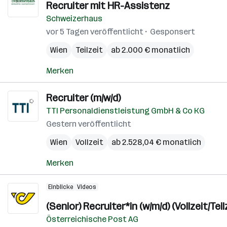
Recruiter mit HR-Assistenz
Schweizerhaus
vor 5 Tagen veröffentlicht
Gesponsert
Wien
Teilzeit
ab 2.000 € monatlich
Merken
Recruiter (m/w/d)
TTI Personaldienstleistung GmbH & Co KG
Gestern veröffentlicht
Wien
Vollzeit
ab 2.528,04 € monatlich
Merken
Einblicke
Videos
(Senior) Recruiter*in (w/m/d) (Vollzeit/Teil
Österreichische Post AG