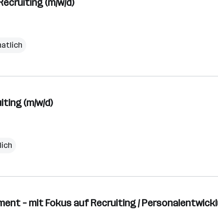
ecruiting (m/w/d)
natlich
ting (m/w/d)
lich
nt – mit Fokus auf Recruiting / Personalentwickl