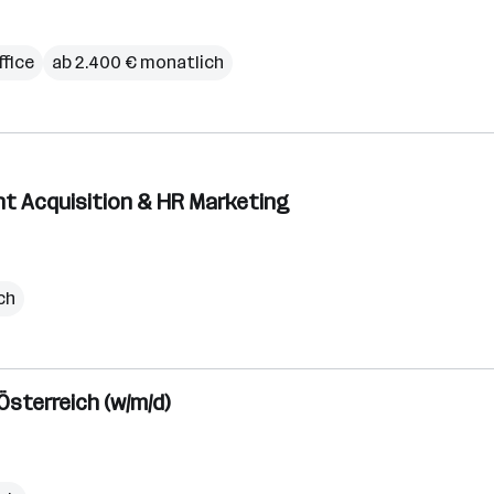
fice
ab 2.400 € monatlich
lent Acquisition & HR Marketing
ich
sterreich (w/m/d)