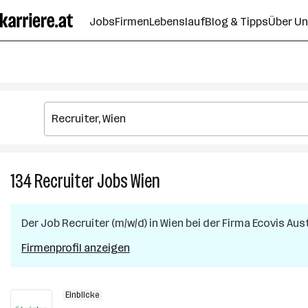
Zum
Jobs
Firmen
Lebenslauf
Blog & Tipps
Über U
Seiteninhalt
springen
134
Recruiter
Jobs
Wien
134
Recruiter
Jobs
Der Job
Recruiter (m/w/d)
in
Wien
bei der Firma
Ecovis Aus
in
Wien
Firmenprofil anzeigen
Einblicke