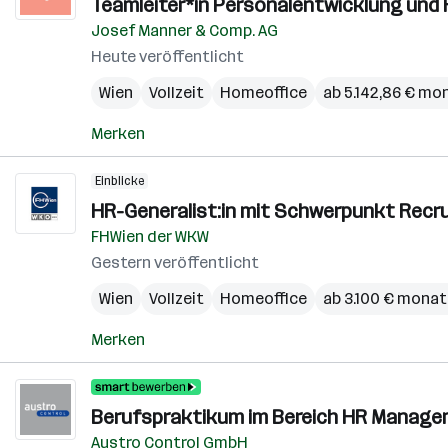
Teamleiter*in Personalentwicklung und R
Josef Manner & Comp. AG
Heute veröffentlicht
Wien
Vollzeit
Homeoffice
ab 5.142,86 € mo
Merken
Einblicke
HR-Generalist:in mit Schwerpunkt Recrui
FHWien der WKW
Gestern veröffentlicht
Wien
Vollzeit
Homeoffice
ab 3.100 € monat
Merken
Berufspraktikum im Bereich HR Manageme
Austro Control GmbH