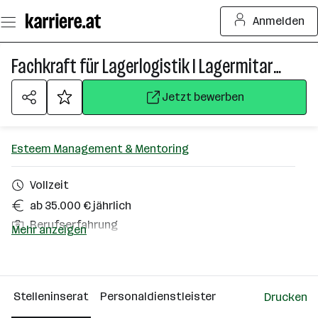
Zum
Anmelden
Seiteninhalt
springen
Fachkraft für Lagerlogistik I LagermitarbeiterIn (m/w/d)
Jetzt bewerben
Esteem Management & Mentoring
Vollzeit
ab 35.000 € jährlich
Berufserfahrung
Mehr anzeigen
Graz, Gleisdorf, Frankenmarkt
Über das Unternehmen
Stelleninserat
Personaldienstleister
Drucken
Wien