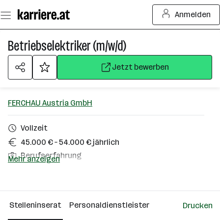
Zum
Anmelden
Seiteninhalt
springen
Betriebselektriker (m/w/d)
Jetzt bewerben
FERCHAU Austria GmbH
Vollzeit
45.000 € – 54.000 € jährlich
Berufserfahrung
Mehr anzeigen
Linz
Über das Unternehmen
Stelleninserat
Personaldienstleister
Drucken
Wien