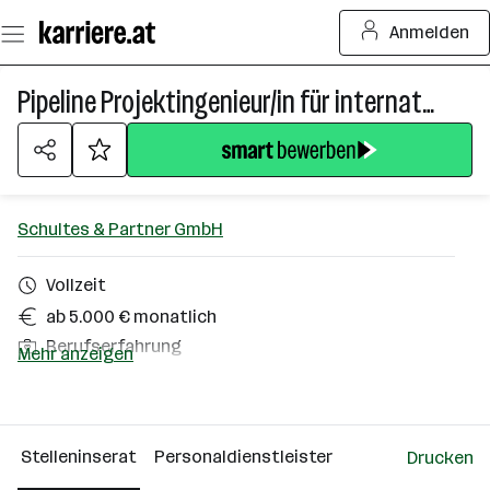
Zum
Anmelden
Seiteninhalt
springen
Pipeline Projektingenieur/in für internationale Gas/H2 Projekte
Schultes & Partner GmbH
Vollzeit
ab 5.000 € monatlich
Berufserfahrung
Mehr anzeigen
Österreich
Über das Unternehmen
Stelleninserat
Personaldienstleister
Drucken
Wien