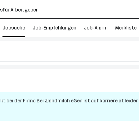
ns
Für Arbeitgeber
Jobsuche
Job-Empfehlungen
Job-Alarm
Merkliste
rkt
bei der Firma
Berglandmilch eGen
ist auf karriere.at leide
reich