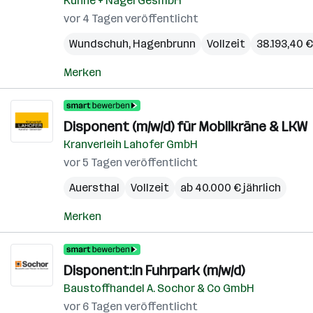
Kühne + Nagel GesmbH
vor 4 Tagen veröffentlicht
Wundschuh
,
Hagenbrunn
Vollzeit
38.193,40 €
Merken
Disponent (m/w/d) für Mobilkräne & LKW
Kranverleih Lahofer GmbH
vor 5 Tagen veröffentlicht
Auersthal
Vollzeit
ab 40.000 € jährlich
Merken
Disponent:in Fuhrpark (m/w/d)
Baustoffhandel A. Sochor & Co GmbH
vor 6 Tagen veröffentlicht