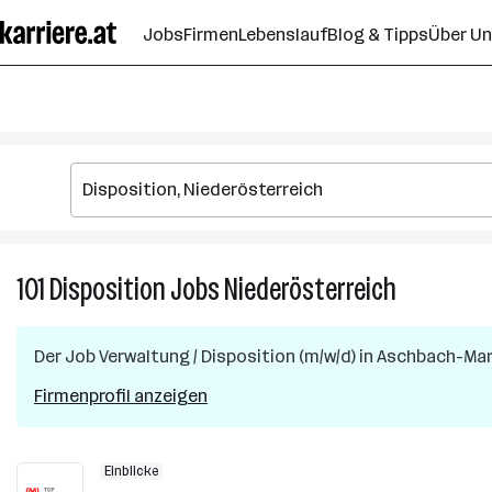
Zum
Jobs
Firmen
Lebenslauf
Blog & Tipps
Über U
Seiteninhalt
springen
101
Disposition
Jobs
Niederösterreich
101
Disposition
Jobs
Der Job
Verwaltung / Disposition (m/w/d)
in
Aschbach-Ma
in
Niederöster
Firmenprofil anzeigen
Einblicke