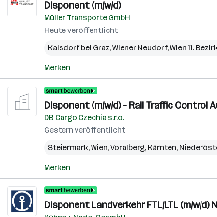
Disponent (m/w/d)
Müller Transporte GmbH
Heute veröffentlicht
Kalsdorf bei Graz
,
Wiener Neudorf
,
Wien 11. Bezi
Merken
Disponent (m/w/d) – Rail Traffic Control
DB Cargo Czechia s.r.o.
Gestern veröffentlicht
Steiermark
,
Wien
,
Voralberg
,
Kärnten
,
Niederöst
Merken
Disponent Landverkehr FTL/LTL (m/w/d) N