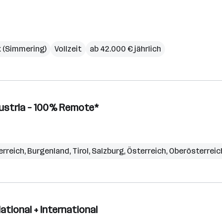
rk (Simmering)
Vollzeit
ab 42.000 € jährlich
 Austria – 100% Remote*
erreich
,
Burgenland
,
Tirol
,
Salzburg
,
Österreich
,
Oberösterreic
ational + International