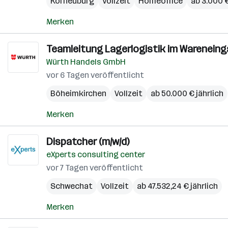
Korneuburg
Vollzeit
Homeoffice
ab 3.000 
Merken
Teamleitung Lagerlogistik im Wareneinga
Würth Handels GmbH
vor 6 Tagen veröffentlicht
Böheimkirchen
Vollzeit
ab 50.000 € jährlich
Merken
Dispatcher (m/w/d)
eXperts consulting center
vor 7 Tagen veröffentlicht
Schwechat
Vollzeit
ab 47.532,24 € jährlich
Merken