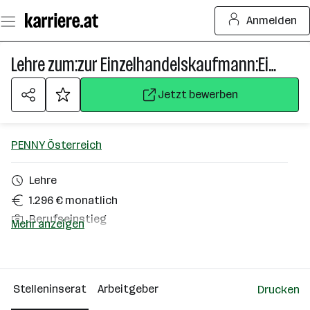
Zum
Anmelden
Seiteninhalt
springen
Lehre zum:zur Einzelhandelskaufmann:Einzelhandelskauffrau
Jetzt bewerben
PENNY Österreich
Lehre
1.296 € monatlich
Berufseinstieg
Mehr anzeigen
Mistelbach
Über das Unternehmen
Stelleninserat
Arbeitgeber
Drucken
501+ Mitarbeiter*innen