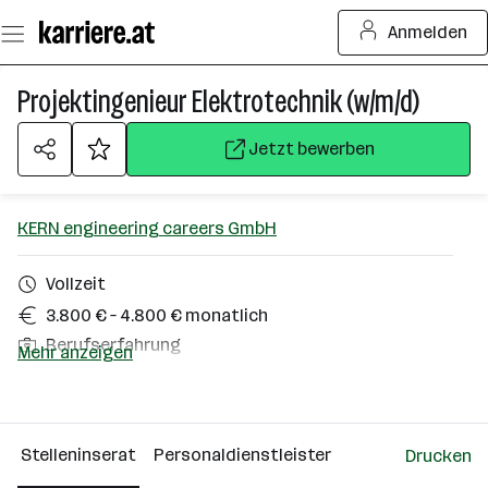
Zum
Anmelden
Seiteninhalt
springen
Projektingenieur Elektrotechnik (w/m/d)
Jetzt bewerben
KERN engineering careers GmbH
Vollzeit
3.800 € – 4.800 € monatlich
Berufserfahrung
Mehr anzeigen
Homeoffice möglich
Linz
Stelleninserat
Personaldienstleister
Drucken
Über das Unternehmen