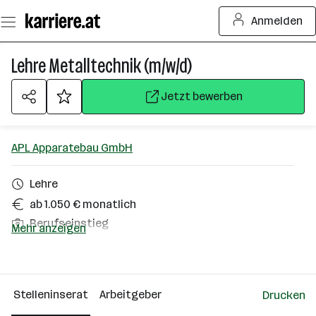
Zum
Anmelden
Seiteninhalt
springen
Lehre Metalltechnik (m/w/d)
Jetzt bewerben
APL Apparatebau GmbH
Lehre
ab 1.050 € monatlich
Berufseinstieg
Mehr anzeigen
Hopfgarten im Brixental
Über das Unternehmen
Stelleninserat
Arbeitgeber
Drucken
101 - 500 Mitarbeiter*innen