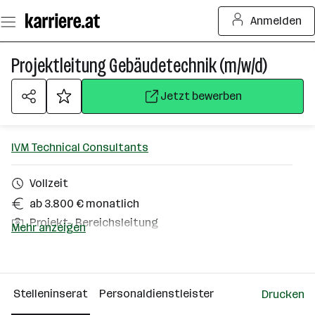
Zum
Anmelden
Seiteninhalt
springen
Projektleitung Gebäudetechnik (m/w/d)
Jetzt bewerben
IVM Technical Consultants
Vollzeit
ab 3.800 € monatlich
Projekt-, Bereichsleitung
Mehr anzeigen
Wien
Über das Unternehmen
Stelleninserat
Personaldienstleister
Drucken
Wien Vösendorf