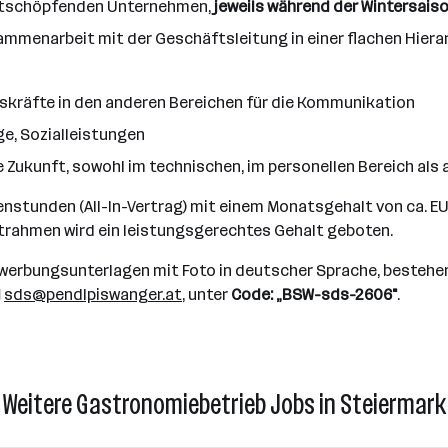
wertschöpfenden Unternehmen,
jeweils während der Wintersais
ammenarbeit mit der Geschäftsleitung in einer flachen Hiera
skräfte in den anderen Bereichen für die Kommunikation
ige, Sozialleistungen
e Zukunft, sowohl im technischen, im personellen Bereich als
henstunden (All-In-Vertrag) mit einem Monatsgehalt von ca. E
eitrahmen wird ein leistungsgerechtes Gehalt geboten.
Bewerbungsunterlagen mit Foto in deutscher Sprache, bestehe
l
sds@pendlpiswanger.at
, unter
Code: „BSW-sds-2606"
.
Weitere Gastronomiebetrieb Jobs in Steiermark