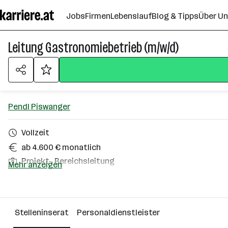
Zum
Jobs
Firmen
Lebenslauf
Blog & Tipps
Über U
Seiteninhalt
springen
Leitung Gastronomiebetrieb (m/w/d)
Pendl Piswanger
Vollzeit
ab 4.600 € monatlich
Projekt-, Bereichsleitung
Mehr anzeigen
Steiermark
Über das Unternehmen
Stelleninserat
Personaldienstleister
Wien