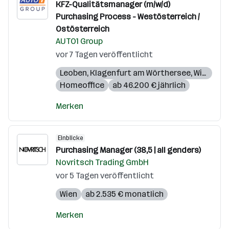
KFZ-Qualitätsmanager (m/w/d)
Purchasing Process - Westösterreich /
Ostösterreich
AUTO1 Group
vor 7 Tagen veröffentlicht
Leoben
,
Klagenfurt am Wörthersee
,
Wien
,
Gra
Homeoffice
ab 46.200 € jährlich
Merken
Einblicke
Purchasing Manager (38,5 | all genders)
Novritsch Trading GmbH
vor 5 Tagen veröffentlicht
Wien
ab 2.535 € monatlich
Merken