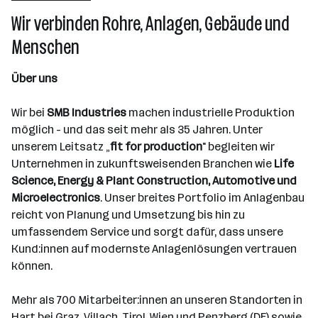
501 - 2500 Mitarbeiter*innen
Wir verbinden Rohre, Anlagen, Gebäude und
Hart bei Graz
Menschen
Über uns
Wir bei
SMB Industries
machen industrielle Produktion
möglich - und das seit mehr als 35 Jahren. Unter
unserem Leitsatz „
fit for production
" begleiten wir
Unternehmen in zukunftsweisenden Branchen wie
Life
Science, Energy & Plant Construction, Automotive und
Microelectronics
. Unser breites Portfolio im Anlagenbau
reicht von Planung und Umsetzung bis hin zu
umfassendem Service und sorgt dafür, dass unsere
Kund:innen auf modernste Anlagenlösungen vertrauen
können.
Mehr als 700 Mitarbeiter:innen an unseren Standorten in
Hart bei Graz, Villach, Tirol, Wien und Penzberg (DE) sowie