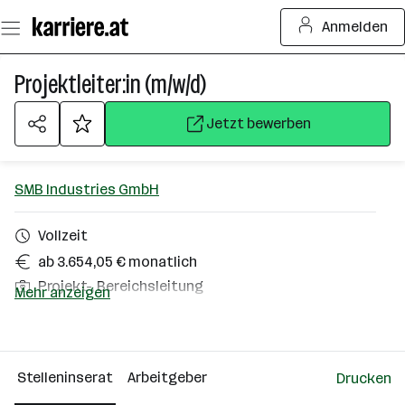
Zum
Anmelden
Seiteninhalt
springen
Projektleiter:in (m/w/d)
Jetzt bewerben
SMB Industries GmbH
Vollzeit
ab 3.654,05 € monatlich
Projekt-, Bereichsleitung
Mehr anzeigen
Homeoffice möglich
Hart bei Graz
Stelleninserat
Arbeitgeber
Drucken
Über das Unternehmen