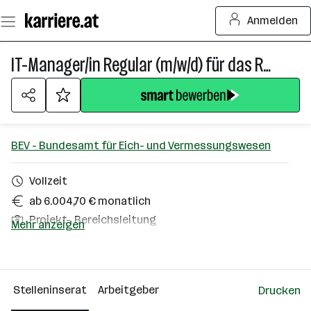
Zum
Anmelden
Seiteninhalt
springen
IT-Manager/in Regular (m/w/d) für das Referat Portalanwendungen in der Abteilung Registerverfahren und Geoinformationsdienste (RIVIT 3)
BEV - Bundesamt für Eich- und Vermessungswesen
Vollzeit
ab 6.004,70 € monatlich
Projekt-, Bereichsleitung
Mehr anzeigen
Homeoffice möglich
1020 Wien
Stelleninserat
Arbeitgeber
Drucken
Über das Unternehmen