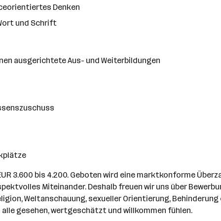
ceorientiertes Denken
Wort und Schrift
Innen ausgerichtete Aus- und Weiterbildungen
ssenszuschuss
kplätze
 EUR 3.600 bis 4.200. Geboten wird eine marktkonforme Überz
 respektvolles Miteinander. Deshalb freuen wir uns über Bewe
Religion, Weltanschauung, sexueller Orientierung, Behinderu
h alle gesehen, wertgeschätzt und willkommen fühlen.