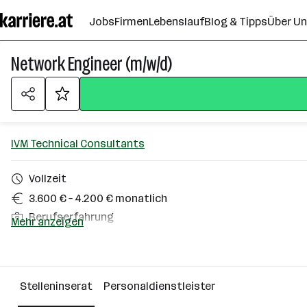
Zum
Jobs
Firmen
Lebenslauf
Blog & Tipps
Über U
Seiteninhalt
springen
Network Engineer (m/w/d)
IVM Technical Consultants
Vollzeit
3.600 € – 4.200 € monatlich
Berufserfahrung
Mehr anzeigen
Graz
Über das Unternehmen
Stelleninserat
Personaldienstleister
Wien Vösendorf