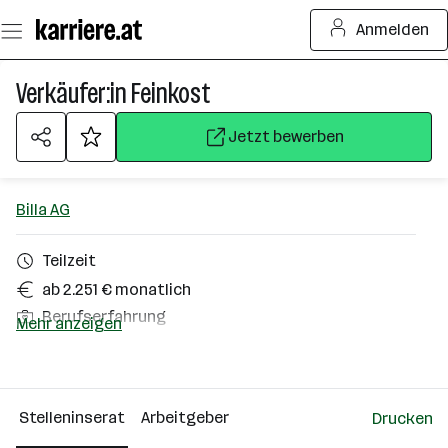
Zum
Anmelden
Seiteninhalt
springen
Verkäufer:in Feinkost
Jetzt bewerben
Billa AG
Teilzeit
ab 2.251 € monatlich
Berufserfahrung
Mehr anzeigen
Steyr
Über das Unternehmen
Stelleninserat
Arbeitgeber
Drucken
10000+ Mitarbeiter*innen