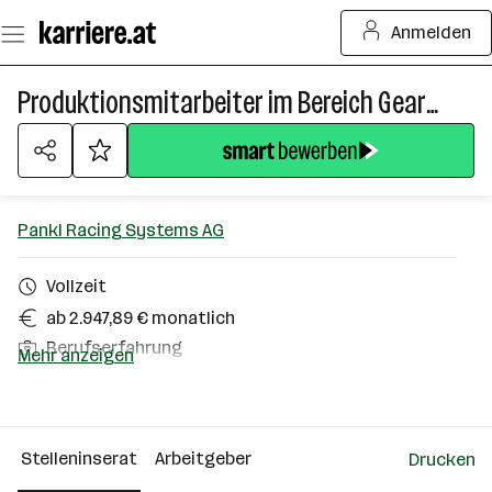
Zum
Anmelden
Seiteninhalt
springen
Produktionsmitarbeiter im Bereich Gears (w/m/d)
Pankl Racing Systems AG
Vollzeit
ab 2.947,89 € monatlich
Berufserfahrung
Mehr anzeigen
Kapfenberg
Über das Unternehmen
Stelleninserat
Arbeitgeber
Drucken
501+ Mitarbeiter*innen