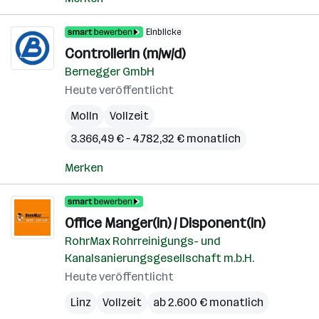
Einblicke
ControllerIn (m/w/d)
Bernegger GmbH
Heute veröffentlicht
Molln
Vollzeit
3.366,49 € – 4.782,32 € monatlich
Merken
Office Manger(in) / Disponent(in)
RohrMax Rohrreinigungs- und
Kanalsanierungsgesellschaft m.b.H.
Heute veröffentlicht
Linz
Vollzeit
ab 2.600 € monatlich