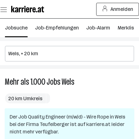
Zum
Anmelden
Seiteninhalt
springen
Jobsuche
Job-Empfehlungen
Job-Alarm
Merkliste
Mehr als 1.000
Jobs
Wels
Mehr
als
1.000
20 km Umkreis
Jobs
in
Der Job
Quality Engineer (m/w/d) - Wire Rope
Wels
in
Wels
bei der Firma
Teufelberger
ist auf karriere.at leider
nicht mehr verfügbar.