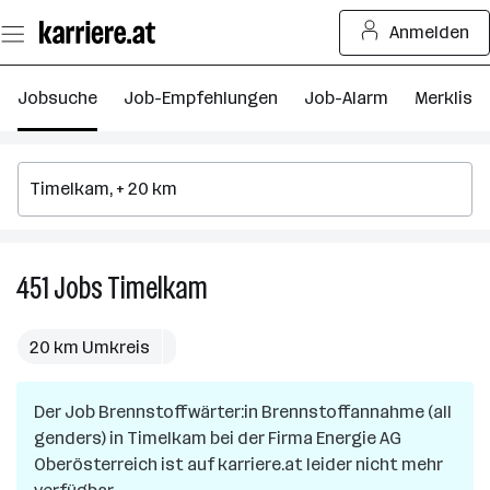
Zum
Anmelden
Seiteninhalt
springen
Jobsuche
Job-Empfehlungen
Job-Alarm
Merkliste
451
Jobs
Timelkam
451
Jobs
in
20 km Umkreis
Timelkam
Der Job
Brennstoffwärter:in Brennstoffannahme (all
genders)
in
Timelkam
bei der Firma
Energie AG
Oberösterreich
ist auf karriere.at leider nicht mehr