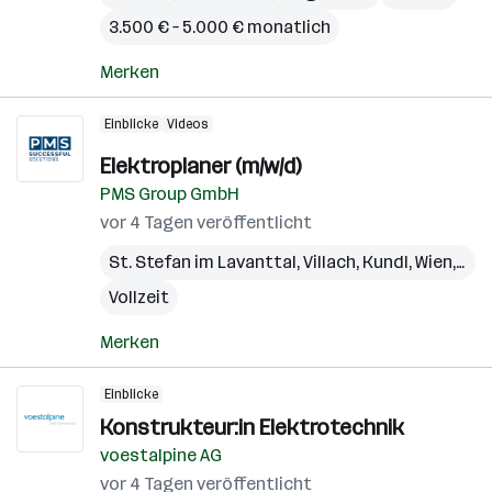
3.500 € – 5.000 € monatlich
Merken
Einblicke
Videos
Elektroplaner (m/w/d)
PMS Group GmbH
vor 4 Tagen veröffentlicht
St. Stefan im Lavanttal
,
Villach
,
Kundl
,
Wien
,
Sch
Vollzeit
Merken
Einblicke
Konstrukteur:in Elektrotechnik
voestalpine AG
vor 4 Tagen veröffentlicht