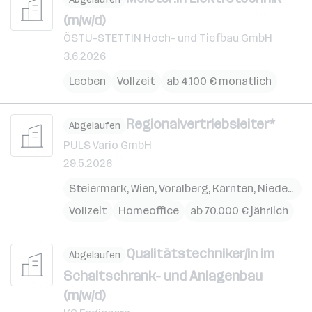
(m/w/d)
ÖSTU-STETTIN Hoch- und Tiefbau GmbH
3.6.2026
Leoben
Vollzeit
ab 4.100 € monatlich
Regionalvertriebsleiter*
Abgelaufen
PULS Vario GmbH
29.5.2026
Steiermark
,
Wien
,
Voralberg
,
Kärnten
,
Niederösterreich
Vollzeit
Homeoffice
ab 70.000 € jährlich
Qualitätstechniker/in im
Abgelaufen
Schaltschrank- und Anlagenbau
(m/w/d)