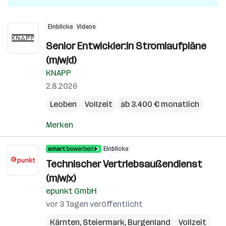
Einblicke
Videos
Senior Entwickler:in Stromlaufpläne
(m/w/d)
KNAPP
2.8.2026
Leoben
Vollzeit
ab 3.400 € monatlich
Merken
Einblicke
Technischer Vertriebsaußendienst
(m/w/x)
epunkt GmbH
vor 3 Tagen veröffentlicht
Kärnten
,
Steiermark
,
Burgenland
Vollzeit