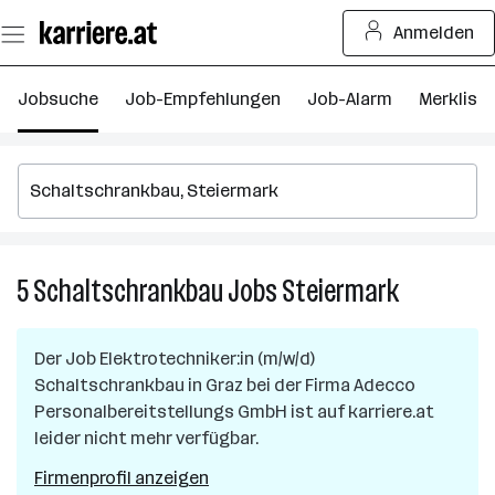
Zum
Anmelden
Seiteninhalt
springen
Jobsuche
Job-Empfehlungen
Job-Alarm
Merkliste
5
Schaltschrankbau
Jobs
Steiermark
5
Schaltschr
Jobs
Der Job
Elektrotechniker:in (m/w/d)
in
Schaltschrankbau
in
Graz
bei der Firma
Adecco
Steiermark
Personalbereitstellungs GmbH
ist auf karriere.at
leider nicht mehr verfügbar.
Firmenprofil anzeigen