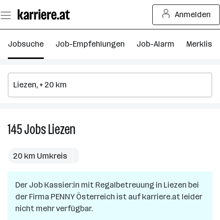
Zum
Anmelden
Seiteninhalt
springen
Jobsuche
Job-Empfehlungen
Job-Alarm
Merkliste
145
Jobs
Liezen
145
Jobs
in
20 km Umkreis
Liezen
Der Job
Kassier:in mit Regalbetreuung
in
Liezen
bei
der Firma
PENNY Österreich
ist auf karriere.at leider
nicht mehr verfügbar.