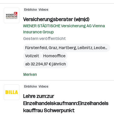
Einblicke
Videos
Versicherungsberater (w|m|d)
WIENER STÄDTISCHE Versicherung AG Vienna
Insurance Group
Gestern veröffentlicht
Fürstenfeld
,
Graz
,
Hartberg
,
Leibnitz
,
Leoben
,
Li
Vollzeit
Homeoffice
ab 32.294,97 € jährlich
Merken
Einblicke
Videos
Lehre zum:zur
Einzelhandelskaufmann:Einzelhandels
kauffrau Schwerpunkt