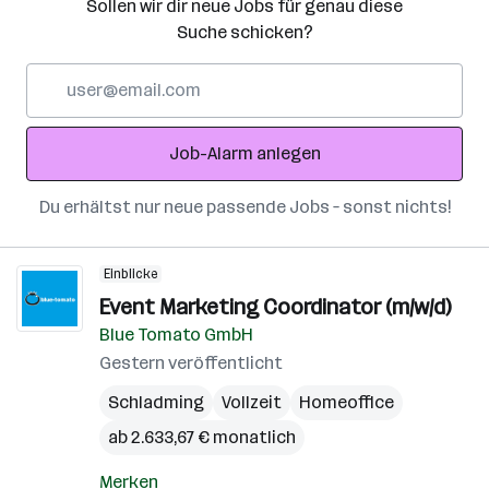
Sollen wir dir neue Jobs für genau diese
Suche schicken?
E-
Mail-
Adresse
Job-Alarm anlegen
Du erhältst nur neue passende Jobs – sonst nichts!
Einblicke
Event Mar­ke­ting Coor­di­na­tor (m/w/d)
Blue Tomato GmbH
Gestern veröffentlicht
Schladming
Vollzeit
Homeoffice
ab 2.633,67 € monatlich
Merken