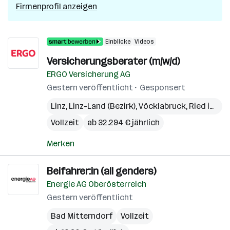
Firmenprofil anzeigen
Einblicke
Videos
Versicherungsberater (m/w/d)
ERGO Versicherung AG
Gestern veröffentlicht
Gesponsert
Linz
,
Linz-Land (Bezirk)
,
Vöcklabruck
,
Ried im Innkreis
Vollzeit
ab 32.294 € jährlich
Merken
Beifahrer:in (all genders)
Energie AG Oberösterreich
Gestern veröffentlicht
Bad Mitterndorf
Vollzeit