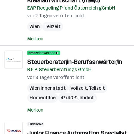
Kreislaufwirtschaft (m/w/d)
EWP Recycling Pfand Österreich gGmbH
vor 2 Tagen veröffentlicht
Wien
Teilzeit
Merken
Steuerberater/in-Berufsanwärter/in
R.E.P. Steuerberatungs GmbH
vor 3 Tagen veröffentlicht
Wien Innenstadt
Vollzeit, Teilzeit
Homeoffice
47.740 € jährlich
Merken
Einblicke
Junior Finance Automation Specialist