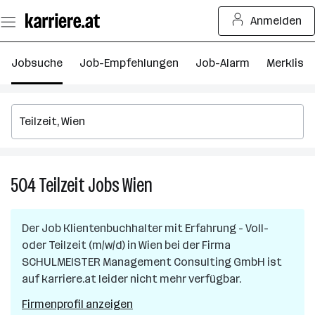
Zum
Anmelden
Seiteninhalt
springen
Jobsuche
Job-Empfehlungen
Job-Alarm
Merkliste
504
Teilzeit
Jobs
Wien
504
Teilzeit
Jobs
Der Job
Klientenbuchhalter mit Erfahrung - Voll-
in
oder Teilzeit (m/w/d)
in
Wien
bei der Firma
Wien
SCHULMEISTER Management Consulting GmbH
ist
auf karriere.at leider nicht mehr verfügbar.
Firmenprofil anzeigen