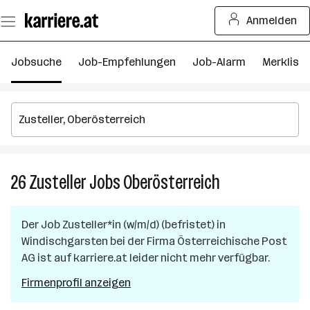
Zum
Anmelden
Seiteninhalt
springen
Jobsuche
Job-Empfehlungen
Job-Alarm
Merkliste
26
Zusteller
Jobs
Oberösterreich
26
Zusteller
Jobs
Der Job
Zusteller*in (w/m/d) (befristet)
in
in
Windischgarsten
bei der Firma
Österreichische Post
Oberösterreich
AG
ist auf karriere.at leider nicht mehr verfügbar.
Firmenprofil anzeigen