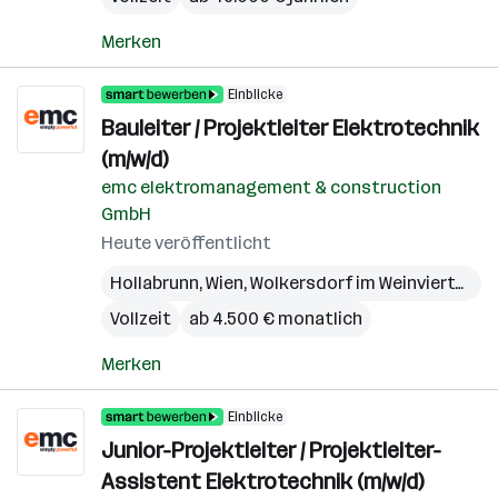
Merken
Einblicke
Bauleiter / Projektleiter Elektrotechnik
(m/w/d)
emc elektromanagement & construction
GmbH
Heute veröffentlicht
Hollabrunn
,
Wien
,
Wolkersdorf im Weinviertel
,
Bö
Vollzeit
ab 4.500 € monatlich
Merken
Einblicke
Junior-Projektleiter / Projektleiter-
Assistent Elektrotechnik (m/w/d)