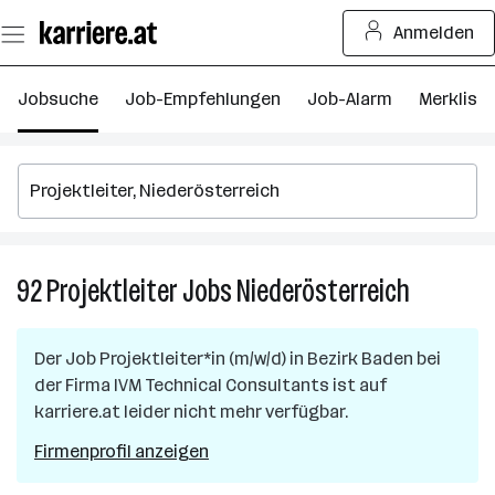
Zum
Anmelden
Seiteninhalt
springen
Jobsuche
Job-Empfehlungen
Job-Alarm
Merkliste
92
Projektleiter
Jobs
Niederösterreich
92
Projektlei
Jobs
Der Job
Projektleiter*in (m/w/d)
in
Bezirk Baden
bei
in
der Firma
IVM Technical Consultants
ist auf
Niederöst
karriere.at leider nicht mehr verfügbar.
Firmenprofil anzeigen