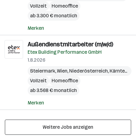
Vollzeit
Homeoffice
ab 3.300 € monatlich
Merken
Außendienstmitarbeiter (m/w/d)
Etex Building Performance GmbH
1.8.2026
Steiermark
,
Wien
,
Niederösterreich
,
Kärnten
,
Bu
Vollzeit
Homeoffice
ab 3.568 € monatlich
Merken
Weitere Jobs anzeigen