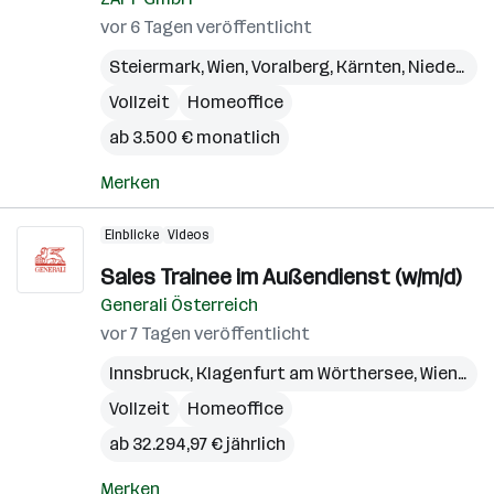
vor 6 Tagen veröffentlicht
Steiermark
,
Wien
,
Voralberg
,
Kärnten
,
Niederösterreich
Vollzeit
Homeoffice
ab 3.500 € monatlich
Merken
Einblicke
Videos
Sales Trainee im Außendienst (w/m/d)
Generali Österreich
vor 7 Tagen veröffentlicht
Innsbruck
,
Klagenfurt am Wörthersee
,
Wien
,
Bre
Vollzeit
Homeoffice
ab 32.294,97 € jährlich
Merken