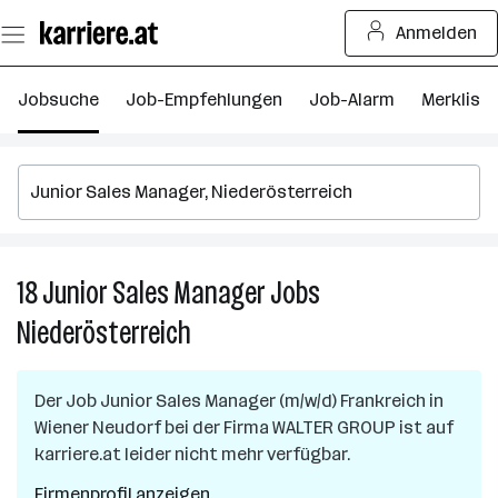
Zum
Anmelden
Seiteninhalt
springen
Jobsuche
Job-Empfehlungen
Job-Alarm
Merkliste
18
Junior Sales Manager
Jobs
18
Ju
Niederösterreich
S
M
J
Der Job
Junior Sales Manager (m/w/d) Frankreich
in
in
Wiener Neudorf
bei der Firma
WALTER GROUP
ist auf
Ni
karriere.at leider nicht mehr verfügbar.
Firmenprofil anzeigen