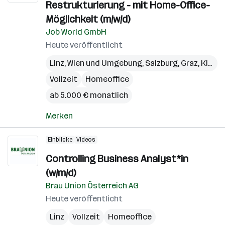
Restrukturierung - mit Home-Office-
Möglichkeit (m/w/d)
Job World GmbH
Heute veröffentlicht
Linz
,
Wien und Umgebung
,
Salzburg
,
Graz
,
Klagenfurt
Vollzeit
Homeoffice
ab 5.000 € monatlich
Merken
Einblicke
Videos
Controlling Business Analyst*in
(w/m/d)
Brau Union Österreich AG
Heute veröffentlicht
Linz
Vollzeit
Homeoffice