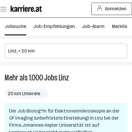
Zum
Anmelden
Seiteninhalt
springen
Jobsuche
Job-Empfehlungen
Job-Alarm
Merkliste
Mehr als 1.000
Jobs
Linz
Mehr
als
1.000
20 km Umkreis
Jobs
in
Der Job
Biolog*in für Elektronenmikroskopie an der
Linz
CF Imaging (unbefristete Einstellung)
in
Linz
bei der
Firma
Johannes Kepler Universität
ist auf