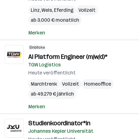
Linz
,
Wels
,
Eferding
Vollzeit
ab 3.000 € monatlich
Merken
Einblicke
AI Platform Engineer (m/w/d)*
TGW Logistics
Heute veröffentlicht
Marchtrenk
Vollzeit
Homeoffice
ab 49.279 € jährlich
Merken
Studienkoordinator*in
Johannes Kepler Universität