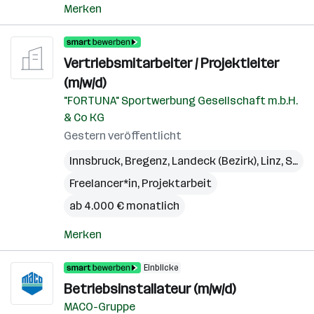
Merken
Vertriebsmitarbeiter / Projektleiter
(m/w/d)
"FORTUNA" Sportwerbung Gesellschaft m.b.H.
& Co KG
Gestern veröffentlicht
Innsbruck
,
Bregenz
,
Landeck (Bezirk)
,
Linz
,
St. Pölten
Freelancer*in, Projektarbeit
ab 4.000 € monatlich
Merken
Einblicke
Betriebsinstallateur (m/w/d)
MACO-Gruppe