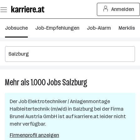
Zum
Anmelden
Seiteninhalt
springen
Jobsuche
Job-Empfehlungen
Job-Alarm
Merkliste
Mehr als 1.000
Jobs
Salzburg
Mehr
als
1.000
Der Job
Elektrotechniker / Anlagenmontage
Jobs
Halbleitertechnik (m/w/d)
in
Salzburg
bei der Firma
in
Brunel Austria GmbH
ist auf karriere.at leider nicht
Salzburg
mehr verfügbar.
Firmenprofil anzeigen