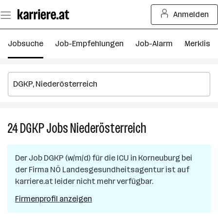
Zum
Anmelden
Seiteninhalt
springen
Jobsuche
Job-Empfehlungen
Job-Alarm
Merkliste
24
DGKP
Jobs
Niederösterreich
24
DGKP
Jobs
Der Job
DGKP (w/m/d) für die ICU
in
Korneuburg
bei
in
der Firma
NÖ Landesgesundheitsagentur
ist auf
Niederösterreich
karriere.at leider nicht mehr verfügbar.
Firmenprofil anzeigen