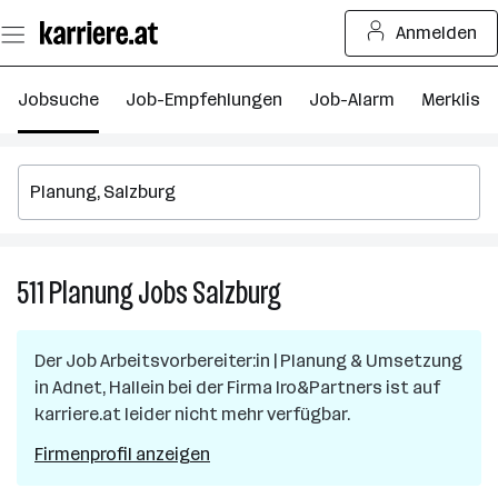
Zum
Anmelden
Seiteninhalt
springen
Jobsuche
Job-Empfehlungen
Job-Alarm
Merkliste
511
Planung
Jobs
Salzburg
511
Planung
Jobs
Der Job
Arbeitsvorbereiter:in | Planung & Umsetzung
in
in
Adnet, Hallein
bei der Firma
Iro&Partners
ist auf
Salzburg
karriere.at leider nicht mehr verfügbar.
Firmenprofil anzeigen