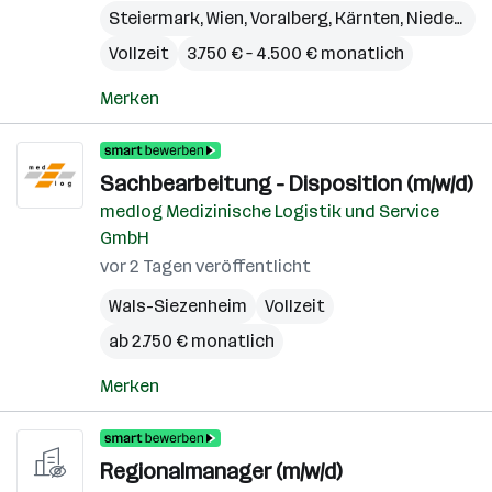
Steiermark
,
Wien
,
Voralberg
,
Kärnten
,
Niederösterreich
Vollzeit
3.750 € – 4.500 € monatlich
Merken
Sachbearbeitung - Disposition (m/w/d)
medlog Medizinische Logistik und Service
GmbH
vor 2 Tagen veröffentlicht
Wals-Siezenheim
Vollzeit
ab 2.750 € monatlich
Merken
Regionalmanager (m/w/d)