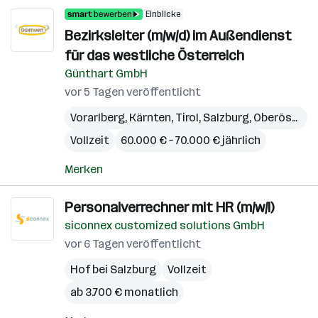
Einblicke
Bezirksleiter (m/w/d) im Außendienst
für das westliche Österreich
Günthart GmbH
vor 5 Tagen veröffentlicht
Vorarlberg
,
Kärnten
,
Tirol
,
Salzburg
,
Oberösterreich
Vollzeit
60.000 € – 70.000 € jährlich
Merken
Personalverrechner mit HR (m/w/i)
siconnex customized solutions GmbH
vor 6 Tagen veröffentlicht
Hof bei Salzburg
Vollzeit
ab 3.700 € monatlich