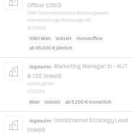
Officer (CISO)
ÖSW Österreichisches Siedlungswerk
Gemeinnützige Wohnungs AG
18.7.2026
1080 Wien
Vollzeit
Homeoffice
ab 95.000 € jährlich
Marketing Manager: in - AUT
Abgelaufen
& CEE (m/w/d)
conos gmbh
17.7.2026
Wien
Vollzeit
ab 5.200 € monatlich
Omnichannel Strategy Lead
Abgelaufen
(m/w/d)