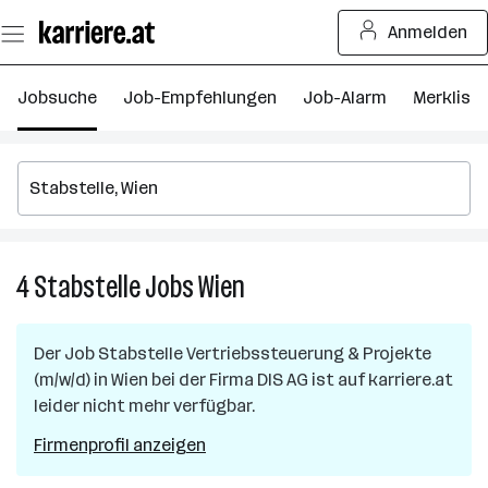
Zum
Anmelden
Seiteninhalt
springen
Jobsuche
Job-Empfehlungen
Job-Alarm
Merkliste
4
Stabstelle
Jobs
Wien
4
Stabstelle
Jobs
Der Job
Stabstelle Vertriebssteuerung & Projekte
in
(m/w/d)
in
Wien
bei der Firma
DIS AG
ist auf karriere.at
Wien
leider nicht mehr verfügbar.
Firmenprofil anzeigen