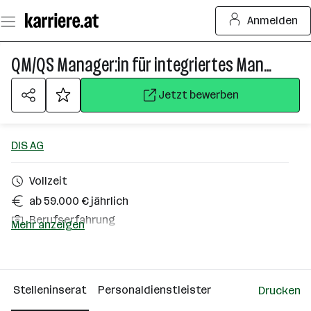
Zum
Anmelden
Seiteninhalt
springen
QM/QS Manager:in für integriertes Managementsystem (m/w/d)
Jetzt bewerben
DIS AG
Vollzeit
ab 59.000 € jährlich
Berufserfahrung
Mehr anzeigen
Homeoffice möglich
Hartberg-Fürstenfeld
Stelleninserat
Personaldienstleister
Drucken
Über das Unternehmen