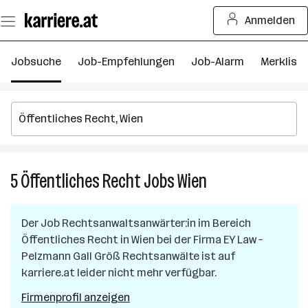
Zum
Anmelden
Seiteninhalt
springen
Jobsuche
Job-Empfehlungen
Job-Alarm
Merkliste
5
Öffentliches Recht
Jobs
Wien
5
Öffentliches
Recht
Der Job
Rechtsanwaltsanwärter:in im Bereich
Jobs
Öffentliches Recht
in
Wien
bei der Firma
EY Law –
in
Pelzmann Gall Größ Rechtsanwälte
ist auf
Wien
karriere.at leider nicht mehr verfügbar.
Firmenprofil anzeigen