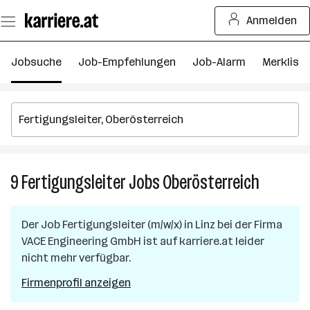
Zum
Anmelden
Seiteninhalt
springen
Jobsuche
Job-Empfehlungen
Job-Alarm
Merkliste
9
Fertigungsleiter
Jobs
Oberösterreich
9
Fertigung
Jobs
Der Job
Fertigungsleiter (m/w/x)
in
Linz
bei der Firma
in
VACE Engineering GmbH
ist auf karriere.at leider
Oberöster
nicht mehr verfügbar.
Firmenprofil anzeigen