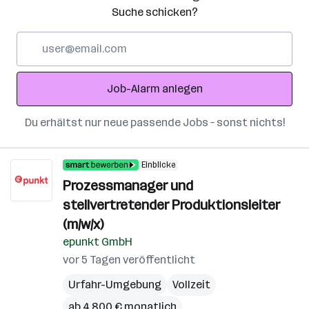
Suche schicken?
E-
Mail-
Adresse
Job-Alarm anlegen
Du erhältst nur neue passende Jobs – sonst nichts!
Einblicke
Prozessmanager und
stellvertretender Produktionsleiter
(m/w/x)
epunkt GmbH
vor 5 Tagen veröffentlicht
Urfahr-Umgebung
Vollzeit
ab 4.800 € monatlich