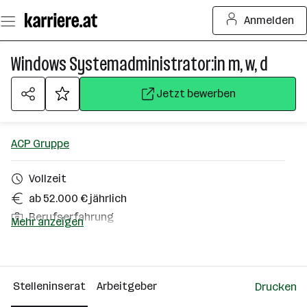
Zum
Anmelden
Seiteninhalt
springen
Windows Systemadministrator:in m, w, d
Jetzt bewerben
ACP Gruppe
Vollzeit
ab 52.000 € jährlich
Berufserfahrung
Mehr anzeigen
Salzburg
Über das Unternehmen
Stelleninserat
Arbeitgeber
Drucken
501+ Mitarbeiter*innen