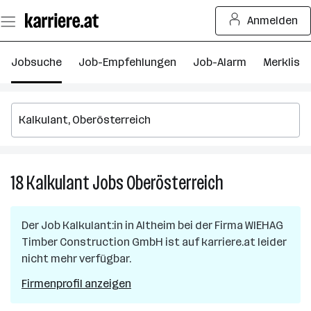
Zum
Anmelden
Seiteninhalt
springen
Jobsuche
Job-Empfehlungen
Job-Alarm
Merkliste
18
Kalkulant
Jobs
Oberösterreich
18
Kalkulant
Jobs
Der Job
Kalkulant:in
in
Altheim
bei der Firma
WIEHAG
in
Timber Construction GmbH
ist auf karriere.at leider
Oberösterreich
nicht mehr verfügbar.
Firmenprofil anzeigen