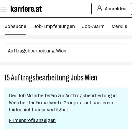
Zum
Anmelden
Seiteninhalt
springen
Jobsuche
Job-Empfehlungen
Job-Alarm
Merkliste
15
Auftragsbearbeitung
Jobs
Wien
15
Auftragsbearbe
Jobs
Der Job
Mitarbeiter*in zur Auftragsbearbeitung
in
in
Wien
bei der Firma
Iventa Group
ist auf karriere.at
Wien
leider nicht mehr verfügbar.
Firmenprofil anzeigen